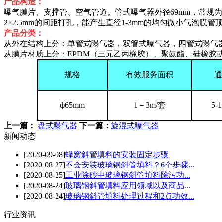
产品构造：
曝气膜片、支撑管、空气管道。管式曝气器外径69mm，常规为580
2×2.5mm的间距打孔，能产生直径1-3mm的均匀微小气泡
产品分类：
从外在结构上分：单管式曝气器，双管式曝气器，四管式曝气
从膜片材质上分：EPDM（三元乙丙橡胶）、聚氨酯、硅橡胶
规格
有效服务面积
通
ф65mm
1－3m/套
5-
上一篇：
盘式曝气器
下一篇：
旋混式曝气器
新闻动态
[2020-09-08]
蜂窝斜管填料的安装固定步骤
[2020-08-27]
不会安装玻璃钢斜管填料？6个步骤...
[2020-08-25]
工业除砂中玻璃钢斜管填料除污功...
[2020-08-24]
玻璃钢斜管填料应用领域以及商品...
[2020-08-24]
玻璃钢斜管填料处理过程和2点功效...
行业资讯