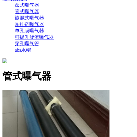
盘式曝气器
管式曝气器
旋混式曝气器
悬挂链曝气器
单孔膜曝气器
可提升旋流曝气器
穿孔曝气管
abs水帽
管式曝气器