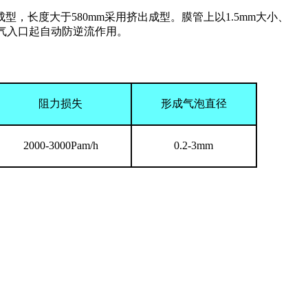
成型，长度大于580mm采用挤出成型。膜管上以1.5mm大小、
空气入口起自动防逆流作用。
阻力损失
形成气泡直径
2000-3000Pam/h
0.2-3mm