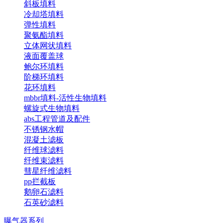
斜板填料
冷却塔填料
弹性填料
聚氨酯填料
立体网状填料
液面覆盖球
鲍尔环填料
阶梯环填料
花环填料
mbbr填料-活性生物填料
螺旋式生物填料
abs工程管道及配件
不锈钢水帽
混凝土滤板
纤维球滤料
纤维束滤料
彗星纤维滤料
pp拦截板
鹅卵石滤料
石英砂滤料
曝气器系列