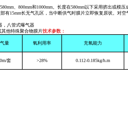
mm、800mm和1000mm。长度在580mm以下采用挤出或模压
膜管顶部有15mm长无气孔区，当中断供气时膜片立即恢复原状。对
器，八管式曝气器
或其他特殊聚合物膜片
技术参数：
气量
氧利用率
充氧能力
10m/套
>28%
0.112-0.185kg/h.m