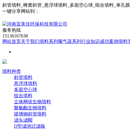
斜管填料_蜂窝斜管_悬浮球填料_多面空心球_组合填料_单孔
一键分享网站到：
服务热线
15136167638
网站首页
关于我们
填料系列
曝气器系列
行业知识
成功案例
填料
填料种类
斜管填料
悬浮球填料
多面空心球
组合填料
立体网状生物填料
聚氨酯生物填料
玻璃钢斜管填料
滤头滤帽
D型滤池过滤板