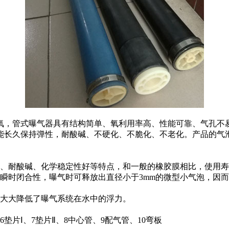
氧，管式曝气器具有结构简单、氧利用率高、性能可靠、气孔不
能长久保持弹性，耐酸碱、不硬化、不脆化、不老化。产品的气
氧、耐酸碱、化学稳定性好等特点，和一般的橡胶膜相比，使用
瞬时闭合性，曝气时可释放出直径小于3mm的微型小气泡，因而获
，大大降低了曝气系统在水中的浮力。
垫片Ⅰ、7垫片Ⅱ、8中心管、9配气管、10弯板