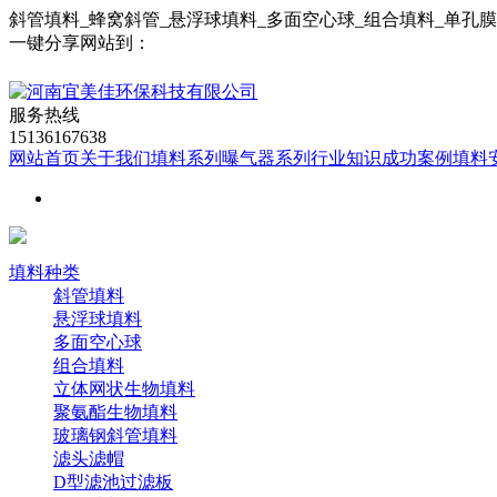
斜管填料_蜂窝斜管_悬浮球填料_多面空心球_组合填料_单孔
一键分享网站到：
服务热线
15136167638
网站首页
关于我们
填料系列
曝气器系列
行业知识
成功案例
填料
填料种类
斜管填料
悬浮球填料
多面空心球
组合填料
立体网状生物填料
聚氨酯生物填料
玻璃钢斜管填料
滤头滤帽
D型滤池过滤板