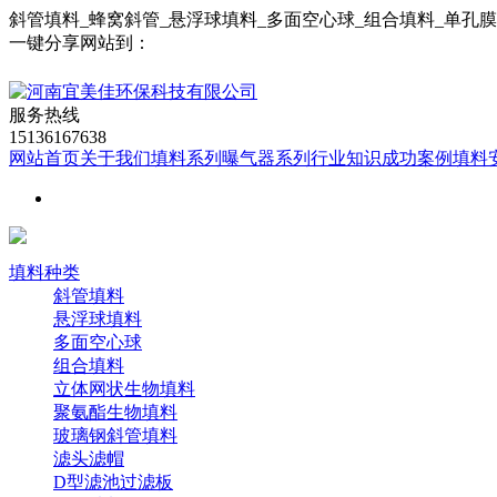
斜管填料_蜂窝斜管_悬浮球填料_多面空心球_组合填料_单孔
一键分享网站到：
服务热线
15136167638
网站首页
关于我们
填料系列
曝气器系列
行业知识
成功案例
填料
填料种类
斜管填料
悬浮球填料
多面空心球
组合填料
立体网状生物填料
聚氨酯生物填料
玻璃钢斜管填料
滤头滤帽
D型滤池过滤板