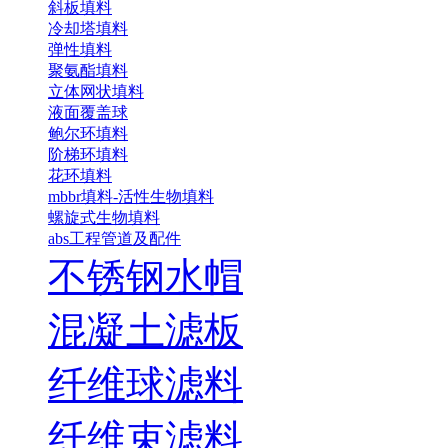
斜板填料
冷却塔填料
弹性填料
聚氨酯填料
立体网状填料
液面覆盖球
鲍尔环填料
阶梯环填料
花环填料
mbbr填料-活性生物填料
螺旋式生物填料
abs工程管道及配件
不锈钢水帽
混凝土滤板
纤维球滤料
纤维束滤料