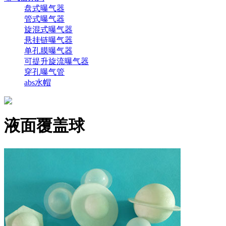
盘式曝气器
管式曝气器
旋混式曝气器
悬挂链曝气器
单孔膜曝气器
可提升旋流曝气器
穿孔曝气管
abs水帽
液面覆盖球