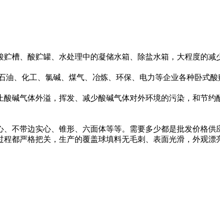
酸贮槽、酸贮罐、水处理中的凝储水箱、除盐水箱，大程度的减
。
石油、化工、氯碱、煤气、冶炼、环保、电力等企业各种卧式酸贮
止酸碱气体外溢，挥发、减少酸碱气体对外环境的污染，和节约酸
心、不带边实心、锥形、六面体等等。需要多少都是批发价格供
过程都严格把关，生产的覆盖球填料无毛刺、表面光滑，外观漂