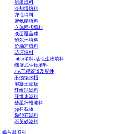
斜板填料
冷却塔填料
弹性填料
聚氨酯填料
立体网状填料
液面覆盖球
鲍尔环填料
阶梯环填料
花环填料
mbbr填料-活性生物填料
螺旋式生物填料
abs工程管道及配件
不锈钢水帽
混凝土滤板
纤维球滤料
纤维束滤料
彗星纤维滤料
pp拦截板
鹅卵石滤料
石英砂滤料
曝气器系列