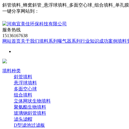
斜管填料_蜂窝斜管_悬浮球填料_多面空心球_组合填料_单孔
一键分享网站到：
服务热线
15136167638
网站首页
关于我们
填料系列
曝气器系列
行业知识
成功案例
填料
填料种类
斜管填料
悬浮球填料
多面空心球
组合填料
立体网状生物填料
聚氨酯生物填料
玻璃钢斜管填料
滤头滤帽
D型滤池过滤板