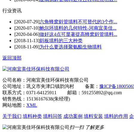
行业资讯
[2020-07-29]
六角蜂窝斜管填料不可替代的3个作...
[2020-07-10]
鲍尔环填料的几何特性-河南宜美佳...
[2020-04-06]
做好这4点可显著提高蜂窝斜管填料...
[2018-11-13]
斜板填料的三大种类
[2018-11-09]
为什么要选择聚氨酯生物填料
返回顶部
公司名称：河南宜美佳环保科技有限公司
公司地址：巩义市夹津口镇韵沟村 备案：
豫ICP备180050
联系方式：0371-64125911 邮箱：591255892@qq.com
销售热线：15136167638(朱经理)
网站地图：
XML
关于我们
填料种类
填料问答
成功案例
填料安装
填料的作用
企
扫一扫 了解更多