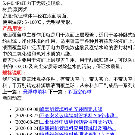
5.在0.4Pa压力下无破损现象。
材质:聚丙烯
密度:保证球体半径在液面表面。
使用温度:-5~100℃，无明显变形。
产品用途：
液面覆盖球主要作用就是用于液面上层履盖，适用于各种卧式
约能源，净化环境的作用。适用覆盖于各种具有挥发的液面上
液面覆盖球广泛应用于电力系统浓盐酸及凝结水箱的密封材料;
中的二氧化碳和氧对水质的污染。
覆盖球主要用于液面上层履盖作用。用于酸碱贮罐中，可以防
中的CO2,O2及灰尘杂质等对除盐水的污染，保证水质量。
规格说明：
我厂液面覆盖球规格多种，有带边空心、带边实心、不带边空
料，千万别错过科源牌液面覆盖球，从来料加工到成品一系列
上一篇：
悬浮球填料
下一篇：
多面空心球
新闻动态
[2020-09-08]
蜂窝斜管填料的安装固定步骤
[2020-08-27]
不会安装玻璃钢斜管填料？6个步骤...
[2020-08-25]
工业除砂中玻璃钢斜管填料除污功...
[2020-08-24]
玻璃钢斜管填料应用领域以及商品...
[2020-08-24]
玻璃钢斜管填料处理过程和2点功效...