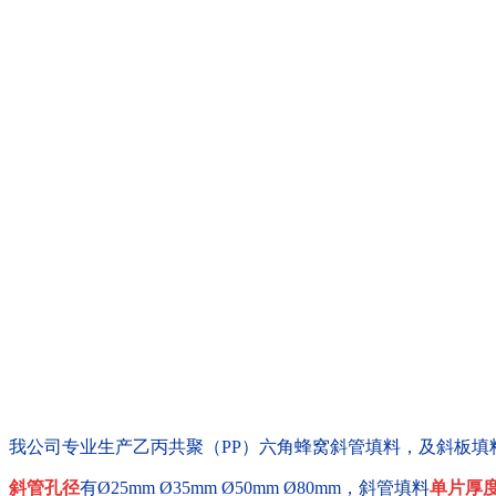
我公司专业生产乙丙共聚（PP）六角蜂窝斜管填料，及斜板填
斜管孔径
有Ø25mm Ø35mm Ø50mm Ø80mm，斜管填料
单片厚