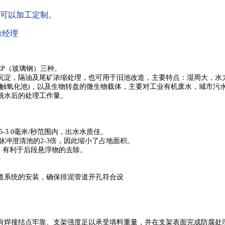
需求可以加工定制。
徐经理
RP（玻璃钢）三种。
沉淀，隔油及尾矿浓缩处理，也可用于旧池改造，主要特点：湿周大，水
接触氧化池)，以及生物转盘的微生物载体，主要对工业有机废水，城市污
脱水后的处理工作量。
.5-3.0毫米/秒范围内，出水水质佳。
脉冲澄清池的2-3倍，因此缩小了占地面积。
，有利于后段悬浮物的去除。
道系统的安装，确保排泥管道开孔符合设
有焊接结点牢靠、支架强度足以承受填料重量，并在支架表面完成防腐处