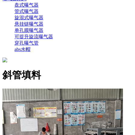
盘式曝气器
管式曝气器
旋混式曝气器
悬挂链曝气器
单孔膜曝气器
可提升旋流曝气器
穿孔曝气管
abs水帽
斜管填料