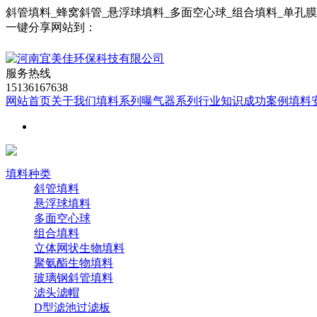
斜管填料_蜂窝斜管_悬浮球填料_多面空心球_组合填料_单孔
一键分享网站到：
服务热线
15136167638
网站首页
关于我们
填料系列
曝气器系列
行业知识
成功案例
填料
填料种类
斜管填料
悬浮球填料
多面空心球
组合填料
立体网状生物填料
聚氨酯生物填料
玻璃钢斜管填料
滤头滤帽
D型滤池过滤板