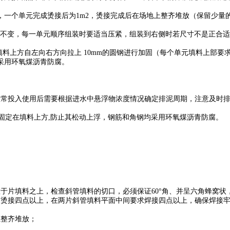
，一个单元完成烫接后为1m2，烫接完成后在场地上整齐堆放（保留少量
°角不变，每一单元顺序组装时要适当压紧，组装到右侧时若尺寸不是正合
在填料上方自左向右方向拉上 10mm的圆钢进行加固（每个单元填料上部
采用环氧煤沥青防腐。
正常投入使用后需要根据进水中悬浮物浓度情况确定排泥周期，注意及时
拉筋固定在填料上方,防止其松动上浮，钢筋和角钢均采用环氧煤沥青防腐。
于片填料之上，检查斜管填料的切口，必须保证60°角、并呈六角蜂窝状
求烫接四点以上，在两片斜管填料平面中间要求焊接四点以上，确保焊接
上整齐堆放；