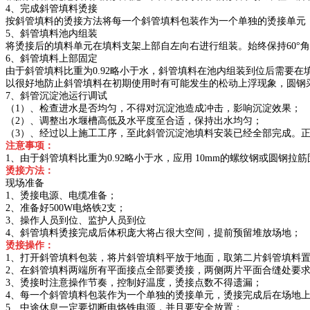
4、完成斜管填料烫接
按斜管填料的烫接方法将每一个斜管填料包装作为一个单独的烫接单元
5、斜管填料池内组装
将烫接后的填料单元在填料支架上部自左向右进行组装。始终保持60
6、斜管填料上部固定
由于斜管填料比重为0.92略小于水，斜管填料在池内组装到位后需要
以很好地防止斜管填料在初期使用时有可能发生的松动上浮现象，圆钢
7、斜管沉淀池运行调试
（1）、检查进水是否均匀，不得对沉淀池造成冲击，影响沉淀效果；
（2）、调整出水堰槽高低及水平度至合适，保持出水均匀；
（3）、经过以上施工工序，至此斜管沉淀池填料安装已经全部完成。
注意事项：
1、由于斜管填料比重为0.92略小于水，应用 10mm的螺纹钢或圆钢
烫接方法：
现场准备
1、烫接电源、电缆准备；
2、准备好500W电烙铁2支；
3、操作人员到位、监护人员到位
4、斜管填料烫接完成后体积庞大将占很大空间，提前预留堆放场地；
烫接操作：
1、打开斜管填料包装，将片斜管填料平放于地面，取第二片斜管填料置
2、在斜管填料两端所有平面接点全部要烫接，两侧两片平面合缝处要
3、烫接时注意操作节奏，控制好温度，烫接点数不得遗漏；
4、每一个斜管填料包装作为一个单独的烫接单元，烫接完成后在场地
5、中途休息一定要切断电烙铁电源，并且要安全放置；