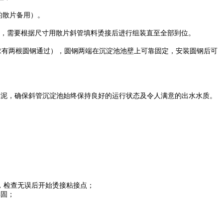
的散片备用）。
适，需要根据尺寸用散片斜管填料烫接后进行组装直至全部到位。
要求有两根圆钢通过），圆钢两端在沉淀池池壁上可靠固定，安装圆钢后可
排泥，确保斜管沉淀池始终保持良好的运行状态及令人满意的出水水质。
，检查无误后开始烫接粘接点；
牢固；