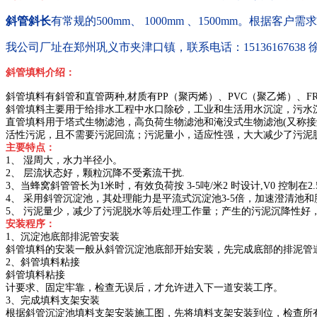
斜管斜长
有常规的500mm、 1000mm 、1500mm。根据客户
我公司厂址在郑州巩义市夹津口镇，联系电话：15136167638 
斜管填料介绍：
斜管填料有斜管和直管两种,材质有PP（聚丙烯）、PVC（聚乙烯）、F
斜管填料主要用于给排水工程中水口除砂，工业和生活用水沉淀，污水
直管填料用于塔式生物滤池，高负荷生物滤池和淹没式生物滤池(又称
活性污泥，且不需要污泥回流；污泥量小，适应性强，大大减少了污泥
主要特点：
1、 湿周大，水力半径小。
2、 层流状态好，颗粒沉降不受紊流干扰.
3、当蜂窝斜管管长为1米时，有效负荷按 3-5吨/米2 时设计,V0 控制在2
4、 采用斜管沉淀池，其处理能力是平流式沉淀池3-5倍，加速澄清池和
5、 污泥量少，减少了污泥脱水等后处理工作量；产生的污泥沉降性好
安装程序：
1、沉淀池底部排泥管安装
斜管填料的安装一般从斜管沉淀池底部开始安装，先完成底部的排泥管
2、斜管填料粘接
斜管填料粘接
计要求、固定牢靠，检查无误后，才允许进入下一道安装工序。
3、完成填料支架安装
根据斜管沉淀池填料支架安装施工图，先将填料支架安装到位，检查所