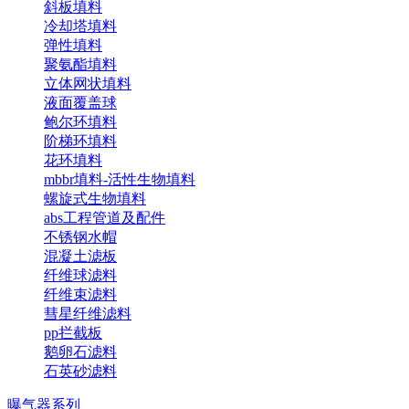
斜板填料
冷却塔填料
弹性填料
聚氨酯填料
立体网状填料
液面覆盖球
鲍尔环填料
阶梯环填料
花环填料
mbbr填料-活性生物填料
螺旋式生物填料
abs工程管道及配件
不锈钢水帽
混凝土滤板
纤维球滤料
纤维束滤料
彗星纤维滤料
pp拦截板
鹅卵石滤料
石英砂滤料
曝气器系列