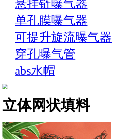
悬挂链曝气器
单孔膜曝气器
可提升旋流曝气器
穿孔曝气管
abs水帽
立体网状填料