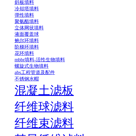
斜板填料
冷却塔填料
弹性填料
聚氨酯填料
立体网状填料
液面覆盖球
鲍尔环填料
阶梯环填料
花环填料
mbbr填料-活性生物填料
螺旋式生物填料
abs工程管道及配件
不锈钢水帽
混凝土滤板
纤维球滤料
纤维束滤料