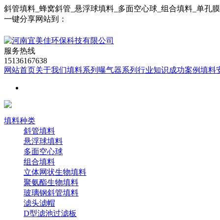
斜管填料_蜂窝斜管_悬浮球填料_多面空心球_组合填料_单孔
一键分享网站到：
服务热线
15136167638
网站首页
关于我们
填料系列
曝气器系列
行业知识
成功案例
填料
填料种类
斜管填料
悬浮球填料
多面空心球
组合填料
立体网状生物填料
聚氨酯生物填料
玻璃钢斜管填料
滤头滤帽
D型滤池过滤板