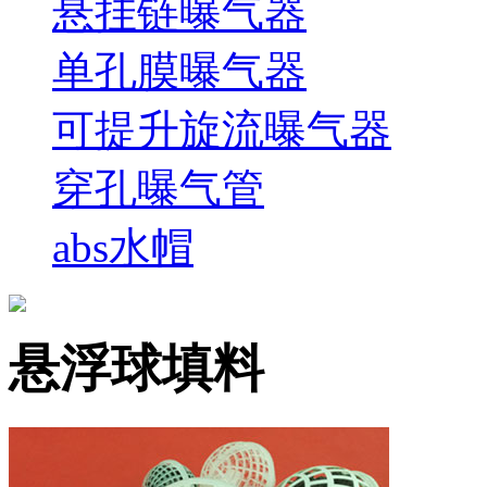
悬挂链曝气器
单孔膜曝气器
可提升旋流曝气器
穿孔曝气管
abs水帽
悬浮球填料