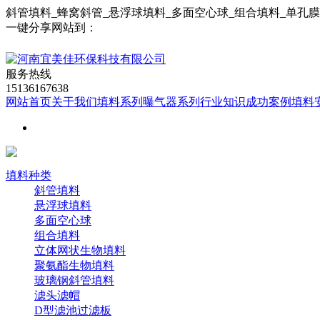
斜管填料_蜂窝斜管_悬浮球填料_多面空心球_组合填料_单孔
一键分享网站到：
服务热线
15136167638
网站首页
关于我们
填料系列
曝气器系列
行业知识
成功案例
填料
填料种类
斜管填料
悬浮球填料
多面空心球
组合填料
立体网状生物填料
聚氨酯生物填料
玻璃钢斜管填料
滤头滤帽
D型滤池过滤板