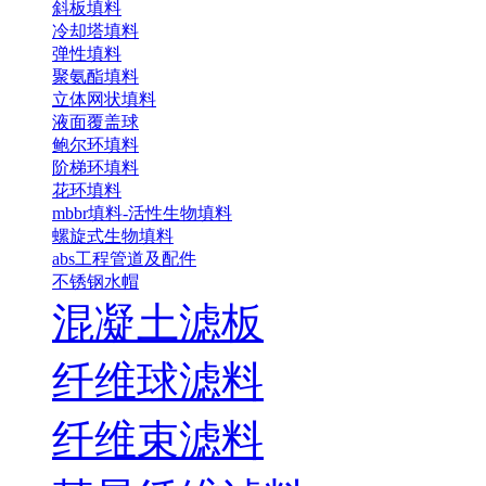
斜板填料
冷却塔填料
弹性填料
聚氨酯填料
立体网状填料
液面覆盖球
鲍尔环填料
阶梯环填料
花环填料
mbbr填料-活性生物填料
螺旋式生物填料
abs工程管道及配件
不锈钢水帽
混凝土滤板
纤维球滤料
纤维束滤料