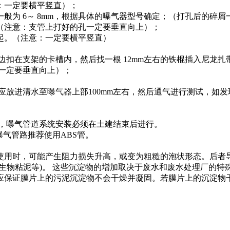
：一定要横平竖直）；
般为 6～ 8mm，根据具体的曝气器型号确定；（打孔后的碎
（注意：支管上打好的孔一定要垂直向上）；
起。（注意：一定要横平竖直）
边扣在支架的卡槽内，然后找一根 12mm左右的铁棍插入尼龙
咀一定要垂直向上）；
内应放进清水至曝气器上部100mm左右，然后通气进行测试，如
，曝气管道系统安装必须在土建结束后进行。
曝气管路推荐使用ABS管。
使用时，可能产生阻力损失升高，或变为粗糙的泡状形态。后者
生物粘泥等)。 这些沉淀物的增加取决于废水和废水处理厂的特
应保证膜片上的污泥沉淀物不会干燥并凝固。若膜片上的沉淀物