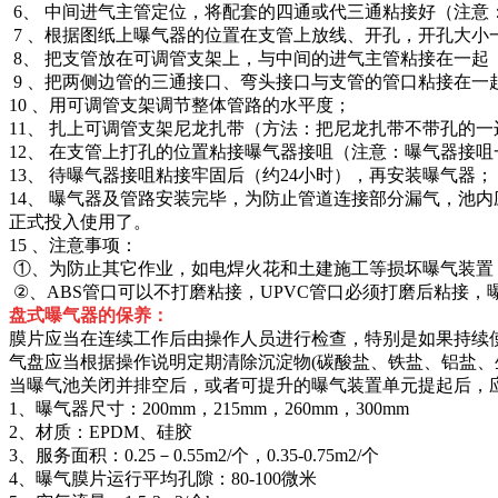
6、 中间进气主管定位，将配套的四通或代三通粘接好（注意
7 、根据图纸上曝气器的位置在支管上放线、开孔，开孔大小一
8、 把支管放在可调管支架上，与中间的进气主管粘接在一起
9 、把两侧边管的三通接口、弯头接口与支管的管口粘接在一
10 、用可调管支架调节整体管路的水平度；
11、 扎上可调管支架尼龙扎带（方法：把尼龙扎带不带孔的一
12、 在支管上打孔的位置粘接曝气器接咀（注意：曝气器接
13、 待曝气器接咀粘接牢固后（约24小时），再安装曝气器；
14、 曝气器及管路安装完毕，为防止管道连接部分漏气，池
正式投入使用了。
15 、注意事项：
①、为防止其它作业，如电焊火花和土建施工等损坏曝气装置
②、ABS管口可以不打磨粘接，UPVC管口必须打磨后粘接，
盘式曝气器的保养：
膜片应当在连续工作后由操作人员进行检查，特别是如果持续
气盘应当根据操作说明定期清除沉淀物(碳酸盐、铁盐、铝盐、
当曝气池关闭并排空后，或者可提升的曝气装置单元提起后，
1、曝气器尺寸：200mm，215mm，260mm，300mm
2、材质：EPDM、硅胶
3、服务面积：0.25－0.55m2/个，0.35-0.75m2/个
4、曝气膜片运行平均孔隙：80-100微米