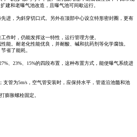
建扩建和老曝气池改造，且曝气池可间歇运行。
特先进，为斜穿切口式。另外在顶部中心设立特形密封圈，更有
量工作时，仍能发挥这一特性，运行管理方便。
械性能。耐老化性能优良，并耐酸、碱和抗药剂等化学腐蚀。
。节省了能耗。
%、23%、15%的四段布置，这种布置方式，能使曝气系统进
；支管为5m/s，空气管安装时，应保持水平，管道沿池髓和池
底打膨胀螺栓固定。