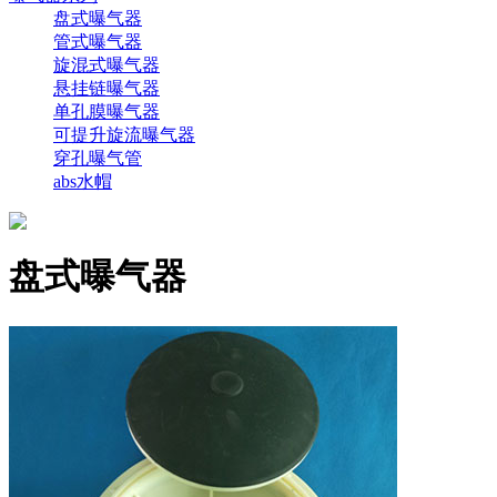
盘式曝气器
管式曝气器
旋混式曝气器
悬挂链曝气器
单孔膜曝气器
可提升旋流曝气器
穿孔曝气管
abs水帽
盘式曝气器