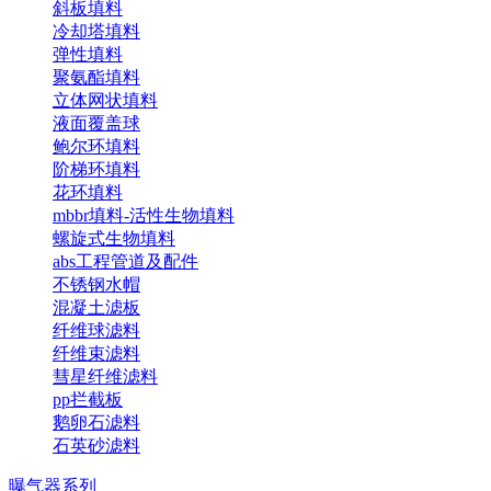
斜板填料
冷却塔填料
弹性填料
聚氨酯填料
立体网状填料
液面覆盖球
鲍尔环填料
阶梯环填料
花环填料
mbbr填料-活性生物填料
螺旋式生物填料
abs工程管道及配件
不锈钢水帽
混凝土滤板
纤维球滤料
纤维束滤料
彗星纤维滤料
pp拦截板
鹅卵石滤料
石英砂滤料
曝气器系列