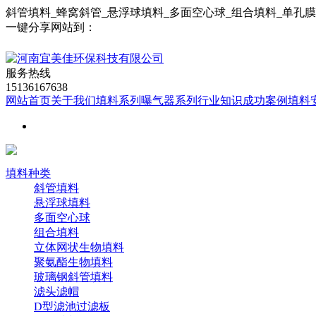
斜管填料_蜂窝斜管_悬浮球填料_多面空心球_组合填料_单孔
一键分享网站到：
服务热线
15136167638
网站首页
关于我们
填料系列
曝气器系列
行业知识
成功案例
填料
填料种类
斜管填料
悬浮球填料
多面空心球
组合填料
立体网状生物填料
聚氨酯生物填料
玻璃钢斜管填料
滤头滤帽
D型滤池过滤板