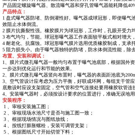
产品固定螺旋曝气器、散流曝气器和穿孔管曝气器能耗降低40
产品特点：
1 盘式曝气器防堵、防倒灌性好。曝气器成球冠形，即使曝
效阻止水体倒流。
2 膜片抗撕裂性强。橡胶膜片为球冠形，工作时，孔眼开受力
3 布气均匀，节能。球冠形曝气器工作表面较平板式相对增
4 耐老化、抗腐蚀。球冠形曝气膜片选用优质橡胶制成，支
5 阻力损失小。由于曝气器独特的防堵，防水体倒流性能，除
布置、安装和调试：
1、膜片式微孔曝气器一般均匀布置于曝气池底部，根据国外资料
一步达到优化运行和节能的效果。
2、膜片式微孔曝气器竖向布置时，曝气器的表面距池底为200m
3、空气管设计应考虑为压力平衡，好联成环网，每组支干管应设
底敷设时应设支架固定，空气管和空气连接处要用橡胶软管连
4、安装曝气器时，必须按设计要求的位置进行，准确无误地
安装程序：
1 、审核安装施工图；
2 、审核现场水池尺寸是否与施工图一致；
3 、根据现场情况与图纸放线；
4 、按线打膨胀螺栓，安装可调管支架；
5 、根据图纸尺寸开始切管下料；