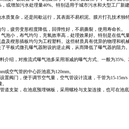
%，或增加污水处理量40%。特别适用于城市污水和大型工厂新
气池水质复杂，还是间歇运行，其表面不易积泥。膜片打孔技术独
均匀，疲劳变形程度降低，回弹性好，不易撕裂，使用寿命长。
大，气泡小，布气均匀，充氧效率高，处理效果好。特别是在低气
承托盘及楔形插板均匀为工程塑料。这些材质具有优异的物理和机
去了平板式微孔曝气器附设的逆止阀，从而降低了曝气器的阻力
介绍，对推流式曝气池多采用渐减的曝气方式、一般为35%、27
m或空气管的中心距池底为120mm。
置阀门，便于调节空气量，空气管设计流速，干管为15-15m/s
接。
用管道支架，在池底预埋钢板，采用螺栓与支架连接，也可在池