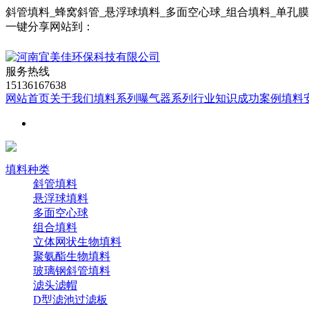
斜管填料_蜂窝斜管_悬浮球填料_多面空心球_组合填料_单孔
一键分享网站到：
服务热线
15136167638
网站首页
关于我们
填料系列
曝气器系列
行业知识
成功案例
填料
填料种类
斜管填料
悬浮球填料
多面空心球
组合填料
立体网状生物填料
聚氨酯生物填料
玻璃钢斜管填料
滤头滤帽
D型滤池过滤板