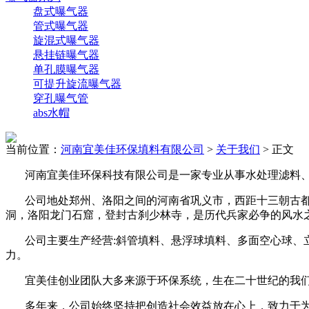
盘式曝气器
管式曝气器
旋混式曝气器
悬挂链曝气器
单孔膜曝气器
可提升旋流曝气器
穿孔曝气管
abs水帽
当前位置：
河南宜美佳环保填料有限公司
>
关于我们
> 正文
河南宜美佳环保科技有限公司是一家专业从事水处理滤料
公司地处郑州、洛阳之间的河南省
巩义市，西距十三朝古
洞，洛阳龙门石窟，登封古刹少林寺，是历代兵家必争的风水
公司主要生产经营:斜管填料、悬浮球填料、多面空心球
力。
宜美佳创业团队大多来源于环保系统，生在二十世纪的我
多年来，公司始终坚持把创造社会效益放在心上，致力于为