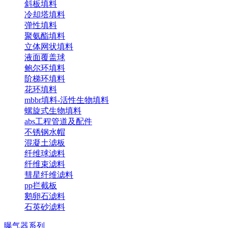
斜板填料
冷却塔填料
弹性填料
聚氨酯填料
立体网状填料
液面覆盖球
鲍尔环填料
阶梯环填料
花环填料
mbbr填料-活性生物填料
螺旋式生物填料
abs工程管道及配件
不锈钢水帽
混凝土滤板
纤维球滤料
纤维束滤料
彗星纤维滤料
pp拦截板
鹅卵石滤料
石英砂滤料
曝气器系列