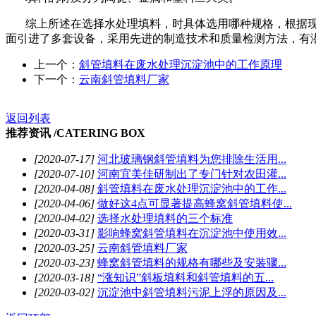
综上所述在选择水处理填料，时具体选用哪种规格，根据
面引进了多套设备，采用先进的制造技术和质量检测方法，有
上一个：
斜管填料在废水处理沉淀池中的工作原理
下一个：
云南斜管填料厂家
返回列表
推荐资讯 /
CATERING BOX
[2020-07-17]
河北玻璃钢斜管填料为您排除生活用...
[2020-07-10]
河南宜美佳研制出了专门针对农田灌...
[2020-04-08]
斜管填料在废水处理沉淀池中的工作...
[2020-04-06]
做好这4点可显著提高蜂窝斜管填料使...
[2020-04-02]
选择水处理填料的三个标准
[2020-03-31]
影响蜂窝斜管填料在沉淀池中使用效...
[2020-03-25]
云南斜管填料厂家
[2020-03-23]
蜂窝斜管填料的规格有哪些及安装骤...
[2020-03-18]
“涨知识”斜板填料和斜管填料的五...
[2020-03-02]
沉淀池中斜管填料污泥上浮的原因及...