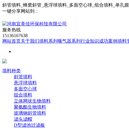
斜管填料_蜂窝斜管_悬浮球填料_多面空心球_组合填料_单孔
一键分享网站到：
服务热线
15136167638
网站首页
关于我们
填料系列
曝气器系列
行业知识
成功案例
填料
填料种类
斜管填料
悬浮球填料
多面空心球
组合填料
立体网状生物填料
聚氨酯生物填料
玻璃钢斜管填料
滤头滤帽
D型滤池过滤板