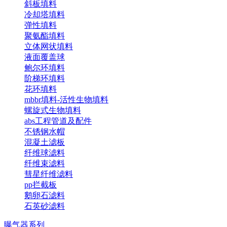
斜板填料
冷却塔填料
弹性填料
聚氨酯填料
立体网状填料
液面覆盖球
鲍尔环填料
阶梯环填料
花环填料
mbbr填料-活性生物填料
螺旋式生物填料
abs工程管道及配件
不锈钢水帽
混凝土滤板
纤维球滤料
纤维束滤料
彗星纤维滤料
pp拦截板
鹅卵石滤料
石英砂滤料
曝气器系列