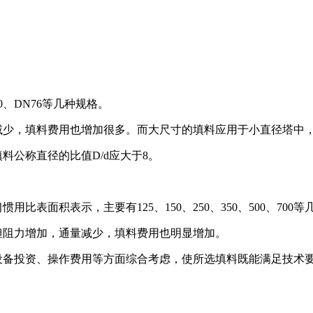
0
、
DN76
等几种规格。
减少，填料费用也增加很多。而大尺寸的填料应用于小直径塔中
填料公称直径的比值
D/d
应大于
8
。
习惯用比表面积表示，主要有
125
、
150
、
250
、
350
、
500
、
700
等
但阻力增加，通量减少，填料费用也明显增加。
设备投资、操作费用等方面综合考虑，使所选填料既能满足技术