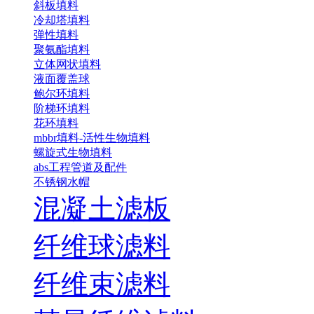
斜板填料
冷却塔填料
弹性填料
聚氨酯填料
立体网状填料
液面覆盖球
鲍尔环填料
阶梯环填料
花环填料
mbbr填料-活性生物填料
螺旋式生物填料
abs工程管道及配件
不锈钢水帽
混凝土滤板
纤维球滤料
纤维束滤料