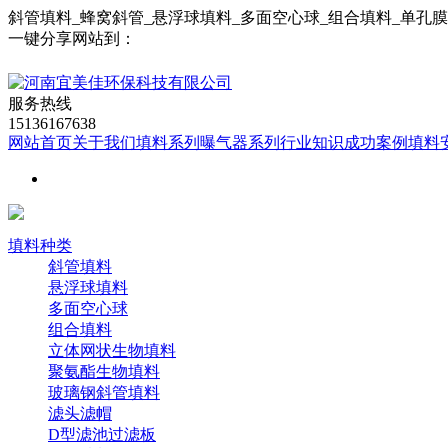
斜管填料_蜂窝斜管_悬浮球填料_多面空心球_组合填料_单孔
一键分享网站到：
服务热线
15136167638
网站首页
关于我们
填料系列
曝气器系列
行业知识
成功案例
填料
填料种类
斜管填料
悬浮球填料
多面空心球
组合填料
立体网状生物填料
聚氨酯生物填料
玻璃钢斜管填料
滤头滤帽
D型滤池过滤板