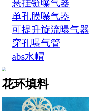
悬挂链曝气器
单孔膜曝气器
可提升旋流曝气器
穿孔曝气管
abs水帽
花环填料