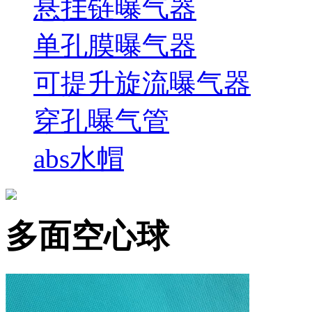
悬挂链曝气器
单孔膜曝气器
可提升旋流曝气器
穿孔曝气管
abs水帽
多面空心球