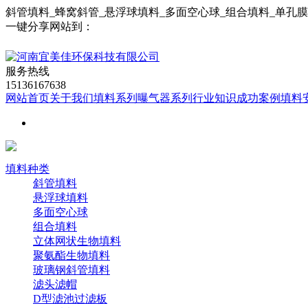
斜管填料_蜂窝斜管_悬浮球填料_多面空心球_组合填料_单孔
一键分享网站到：
服务热线
15136167638
网站首页
关于我们
填料系列
曝气器系列
行业知识
成功案例
填料
填料种类
斜管填料
悬浮球填料
多面空心球
组合填料
立体网状生物填料
聚氨酯生物填料
玻璃钢斜管填料
滤头滤帽
D型滤池过滤板