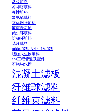
斜板填料
冷却塔填料
弹性填料
聚氨酯填料
立体网状填料
液面覆盖球
鲍尔环填料
阶梯环填料
花环填料
mbbr填料-活性生物填料
螺旋式生物填料
abs工程管道及配件
不锈钢水帽
混凝土滤板
纤维球滤料
纤维束滤料