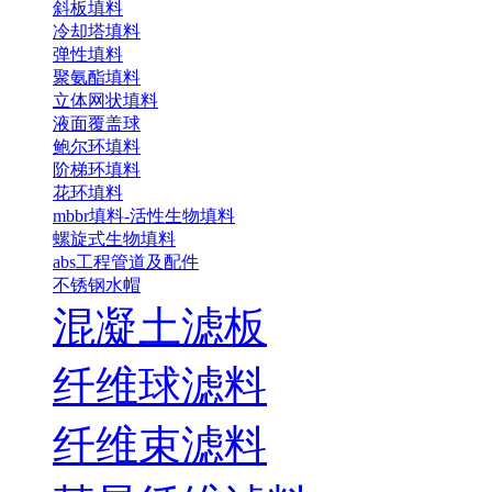
斜板填料
冷却塔填料
弹性填料
聚氨酯填料
立体网状填料
液面覆盖球
鲍尔环填料
阶梯环填料
花环填料
mbbr填料-活性生物填料
螺旋式生物填料
abs工程管道及配件
不锈钢水帽
混凝土滤板
纤维球滤料
纤维束滤料