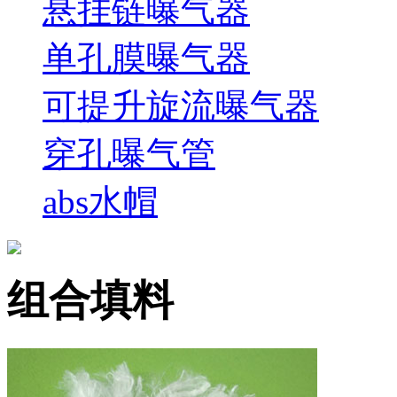
悬挂链曝气器
单孔膜曝气器
可提升旋流曝气器
穿孔曝气管
abs水帽
组合填料