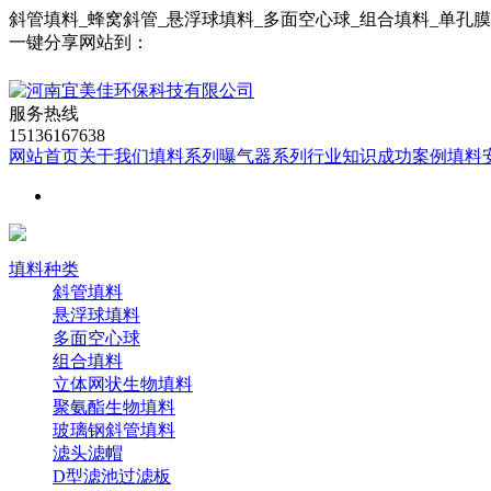
斜管填料_蜂窝斜管_悬浮球填料_多面空心球_组合填料_单孔
一键分享网站到：
服务热线
15136167638
网站首页
关于我们
填料系列
曝气器系列
行业知识
成功案例
填料
填料种类
斜管填料
悬浮球填料
多面空心球
组合填料
立体网状生物填料
聚氨酯生物填料
玻璃钢斜管填料
滤头滤帽
D型滤池过滤板