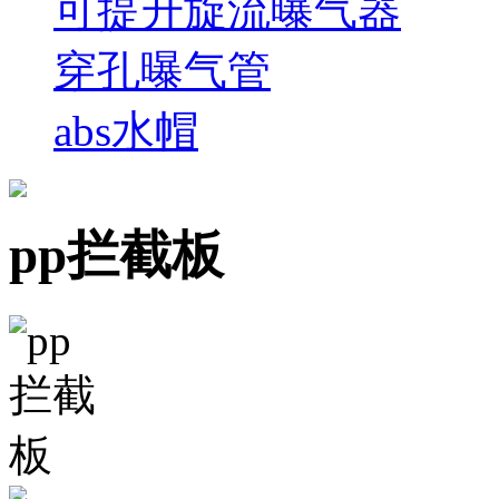
可提升旋流曝气器
穿孔曝气管
abs水帽
pp拦截板