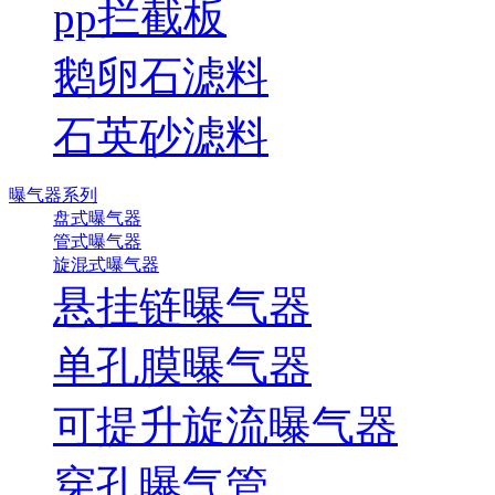
pp拦截板
鹅卵石滤料
石英砂滤料
曝气器系列
盘式曝气器
管式曝气器
旋混式曝气器
悬挂链曝气器
单孔膜曝气器
可提升旋流曝气器
穿孔曝气管