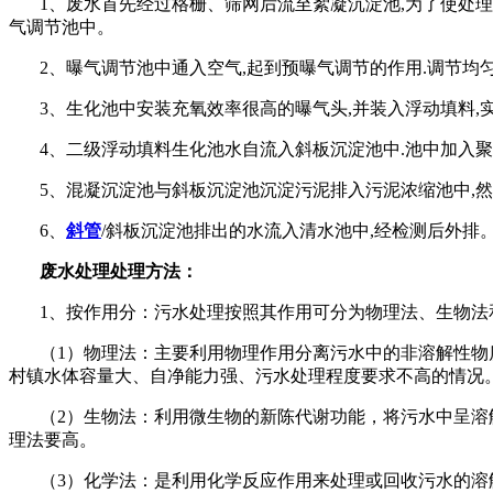
1
、废水首先经过格栅、筛网后流至絮凝沉淀池
,
为了使处理
气调节池中。
2
、曝气调节池中通入空气
,
起到预曝气调节的作用
.
调节均
3
、生化池中安装充氧效率很高的曝气头
,
并装入浮动填料
,
4
、二级浮动填料生化池水自流入斜板沉淀池中
.
池中加入聚
5
、混凝沉淀池与斜板沉淀池沉淀污泥排入污泥浓缩池中
,
然
6
、
斜管
/斜板沉淀池排出的水流入清水池中
,
经检测后外排
废水处理处理方法：
1
、按作用分：污水处理按照其作用可分为物理法、生物法
（
1
）物理法：主要利用物理作用分离污水中的非溶解性物
村镇水体容量大、自净能力强、污水处理程度要求不高的情况
（
2
）生物法：利用微生物的新陈代谢功能，将污水中呈溶
理法要高。
（
3
）化学法：是利用化学反应作用来处理或回收污水的溶