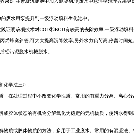
效果好
,
在絮凝沉淀池中加入混凝剂
,
使废水中悬浮物治理效果更
匀的废水用泵提升到一级浮动填料生化池中。
实践证明该项技术对
COD
和
BOD
有较高的去除效率
.
一级浮动填料
丙烯蜂窝斜管
,
可大大提高沉降效率
,
另外水力负荷高
,
停留时间短
,
后经污泥脱水机械脱水。
。
和化学法三种。
质，在处理过程中不改变化学性质。常用的有重力分离、离心分
。
解或胶体状态的有机物分解氧化为稳定的无机物质，使污水得到
解物质或胶体物质的方法，多用于工业废水。常用的有混凝法、