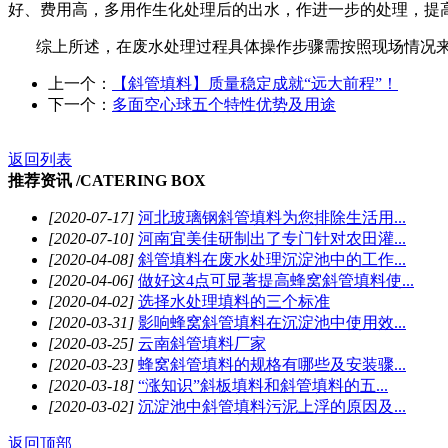
好、费用高，多用作生化处理后的出水，作进一步的处理，提
综上所述，在废水处理过程具体操作步骤需按照现场情况
上一个：
【斜管填料】质量稳定成就“远大前程”！
下一个：
多面空心球五个特性优势及用途
返回列表
推荐资讯 /
CATERING BOX
[2020-07-17]
河北玻璃钢斜管填料为您排除生活用...
[2020-07-10]
河南宜美佳研制出了专门针对农田灌...
[2020-04-08]
斜管填料在废水处理沉淀池中的工作...
[2020-04-06]
做好这4点可显著提高蜂窝斜管填料使...
[2020-04-02]
选择水处理填料的三个标准
[2020-03-31]
影响蜂窝斜管填料在沉淀池中使用效...
[2020-03-25]
云南斜管填料厂家
[2020-03-23]
蜂窝斜管填料的规格有哪些及安装骤...
[2020-03-18]
“涨知识”斜板填料和斜管填料的五...
[2020-03-02]
沉淀池中斜管填料污泥上浮的原因及...
返回顶部