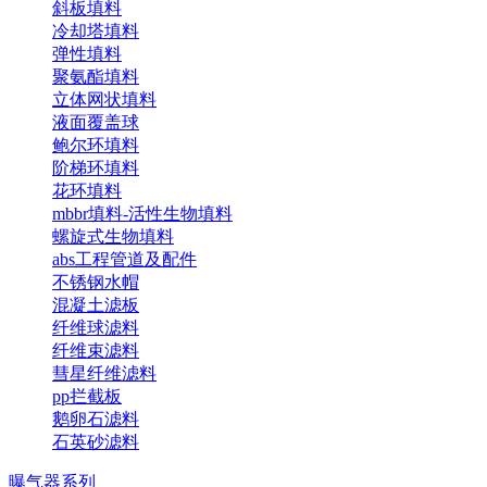
斜板填料
冷却塔填料
弹性填料
聚氨酯填料
立体网状填料
液面覆盖球
鲍尔环填料
阶梯环填料
花环填料
mbbr填料-活性生物填料
螺旋式生物填料
abs工程管道及配件
不锈钢水帽
混凝土滤板
纤维球滤料
纤维束滤料
彗星纤维滤料
pp拦截板
鹅卵石滤料
石英砂滤料
曝气器系列