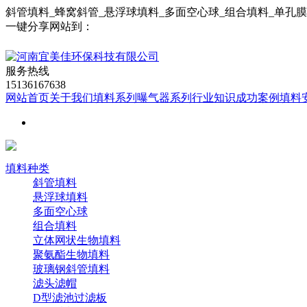
斜管填料_蜂窝斜管_悬浮球填料_多面空心球_组合填料_单孔
一键分享网站到：
服务热线
15136167638
网站首页
关于我们
填料系列
曝气器系列
行业知识
成功案例
填料
填料种类
斜管填料
悬浮球填料
多面空心球
组合填料
立体网状生物填料
聚氨酯生物填料
玻璃钢斜管填料
滤头滤帽
D型滤池过滤板