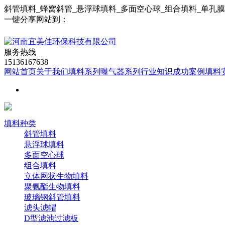
斜管填料_蜂窝斜管_悬浮球填料_多面空心球_组合填料_单孔
一键分享网站到：
服务热线
15136167638
网站首页
关于我们
填料系列
曝气器系列
行业知识
成功案例
填料
填料种类
斜管填料
悬浮球填料
多面空心球
组合填料
立体网状生物填料
聚氨酯生物填料
玻璃钢斜管填料
滤头滤帽
D型滤池过滤板