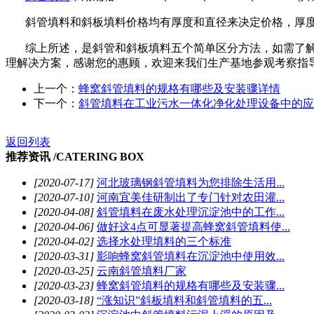
斜管填料和斜板填料价格均有厚度和直径来决定价格，厚
综上所述，是斜管和斜板填料五个简单区分方法，如需了
理解决方案，感谢您的惠顾，欢迎来我们生产基地参观考察指
上一个：
蜂窝斜管填料的规格有哪些及安装骤详情
下一个：
斜管填料在工业污水一体化净化处理设备中的应
返回列表
推荐资讯 /
CATERING BOX
[2020-07-17]
河北玻璃钢斜管填料为您排除生活用...
[2020-07-10]
河南宜美佳研制出了专门针对农田灌...
[2020-04-08]
斜管填料在废水处理沉淀池中的工作...
[2020-04-06]
做好这4点可显著提高蜂窝斜管填料使...
[2020-04-02]
选择水处理填料的三个标准
[2020-03-31]
影响蜂窝斜管填料在沉淀池中使用效...
[2020-03-25]
云南斜管填料厂家
[2020-03-23]
蜂窝斜管填料的规格有哪些及安装骤...
[2020-03-18]
“涨知识”斜板填料和斜管填料的五...