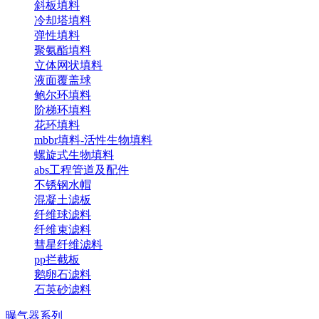
斜板填料
冷却塔填料
弹性填料
聚氨酯填料
立体网状填料
液面覆盖球
鲍尔环填料
阶梯环填料
花环填料
mbbr填料-活性生物填料
螺旋式生物填料
abs工程管道及配件
不锈钢水帽
混凝土滤板
纤维球滤料
纤维束滤料
彗星纤维滤料
pp拦截板
鹅卵石滤料
石英砂滤料
曝气器系列