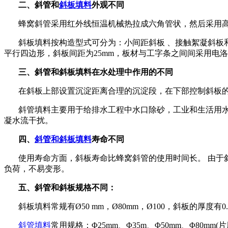
二、斜管和
斜板填料
外观不同
蜂窝斜管采用红外线恒温机械热拉成六角管状，然后采用
斜板填料按构造型式可分为：小间距斜板
、接触絮凝斜板
平行四边形，斜板间距为
25mm
，板材与工字条之间间采用电洛
三、斜管和斜板填料在水处理中作用的不同
在斜板上部设置沉淀距离合理的沉淀段，在下部控制斜板
斜管填料主要用于给排水工程中水口除砂，工业和生活用
凝水流干扰。
四、
斜管和斜板填料
寿命不同
使用寿命方面，斜板寿命比蜂窝斜管的使用时间长。
由于
负荷，不易变形。
五、斜管和斜板规格不同：
斜板填料常规有
Ø50 mm
，
Ø80mm
，
Ø100
，斜板的厚度有
0
斜管填料
常用规格：
Φ
25mm
、Φ
35m
、Φ
50mm
、Φ
80mm(
片