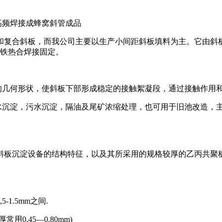
高频焊接成蜂窝斜管成品
和复合斜板，而我公司主要以生产小间距斜板填料为主。它由斜
铁热合焊接固定。
的几何形状，使斜板下部形成稳定的接触絮凝段，通过接触作用
水沉淀，污水沉淀，隔油及尾矿浓缩处理，也可用于旧池改造，
斜板沉淀设备的结构特征，以及其所采用的规格较厚的乙丙共聚
.,5-1.5mm
之间
.
厚常用
0.45
—
0.80mm)