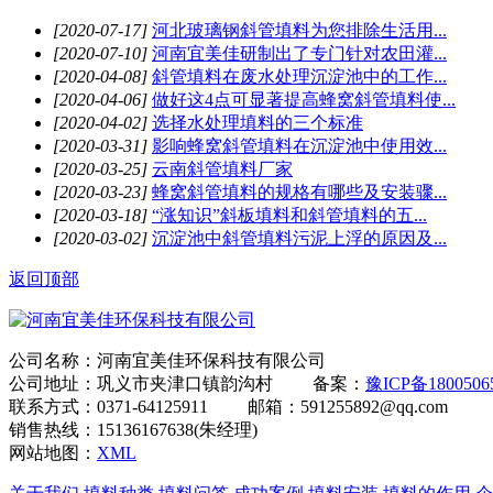
[2020-07-17]
河北玻璃钢斜管填料为您排除生活用...
[2020-07-10]
河南宜美佳研制出了专门针对农田灌...
[2020-04-08]
斜管填料在废水处理沉淀池中的工作...
[2020-04-06]
做好这4点可显著提高蜂窝斜管填料使...
[2020-04-02]
选择水处理填料的三个标准
[2020-03-31]
影响蜂窝斜管填料在沉淀池中使用效...
[2020-03-25]
云南斜管填料厂家
[2020-03-23]
蜂窝斜管填料的规格有哪些及安装骤...
[2020-03-18]
“涨知识”斜板填料和斜管填料的五...
[2020-03-02]
沉淀池中斜管填料污泥上浮的原因及...
返回顶部
公司名称：河南宜美佳环保科技有限公司
公司地址：巩义市夹津口镇韵沟村 备案：
豫ICP备180050
联系方式：0371-64125911 邮箱：591255892@qq.com
销售热线：15136167638(朱经理)
网站地图：
XML