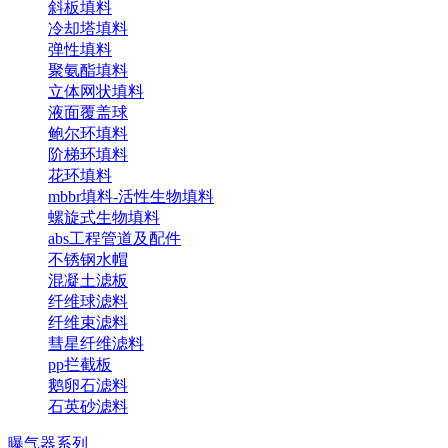
斜板填料
冷却塔填料
弹性填料
聚氨酯填料
立体网状填料
液面覆盖球
鲍尔环填料
阶梯环填料
花环填料
mbbr填料-活性生物填料
螺旋式生物填料
abs工程管道及配件
不锈钢水帽
混凝土滤板
纤维球滤料
纤维束滤料
彗星纤维滤料
pp拦截板
鹅卵石滤料
石英砂滤料
曝气器系列