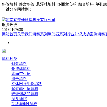
斜管填料_蜂窝斜管_悬浮球填料_多面空心球_组合填料_单孔
一键分享网站到：
服务热线
15136167638
网站首页
关于我们
填料系列
曝气器系列
行业知识
成功案例
填料
填料种类
斜管填料
悬浮球填料
多面空心球
组合填料
立体网状生物填料
聚氨酯生物填料
玻璃钢斜管填料
滤头滤帽
D型滤池过滤板