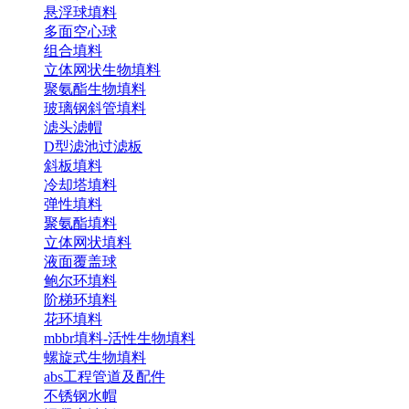
悬浮球填料
多面空心球
组合填料
立体网状生物填料
聚氨酯生物填料
玻璃钢斜管填料
滤头滤帽
D型滤池过滤板
斜板填料
冷却塔填料
弹性填料
聚氨酯填料
立体网状填料
液面覆盖球
鲍尔环填料
阶梯环填料
花环填料
mbbr填料-活性生物填料
螺旋式生物填料
abs工程管道及配件
不锈钢水帽