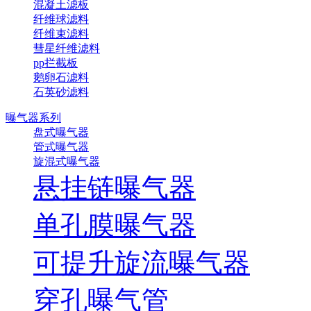
混凝土滤板
纤维球滤料
纤维束滤料
彗星纤维滤料
pp拦截板
鹅卵石滤料
石英砂滤料
曝气器系列
盘式曝气器
管式曝气器
旋混式曝气器
悬挂链曝气器
单孔膜曝气器
可提升旋流曝气器
穿孔曝气管