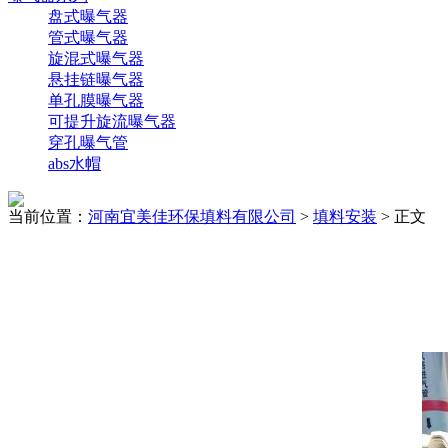
盘式曝气器
管式曝气器
旋混式曝气器
悬挂链曝气器
单孔膜曝气器
可提升旋流曝气器
穿孔曝气管
abs水帽
当前位置：
河南宜美佳环保填料有限公司
>
填料安装
> 正文