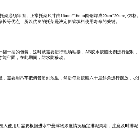
托架必须牢固，正常托架尺寸由
16mm*16mm
圆钢焊成
小方格
20cm*20cm
命长等优点，所以优良的托架是决定斜管填料使用寿命的关键。
一捆一捆的包装，这时就需要进行现场粘接，
AB
胶水按照比例进行配制，
才能牢固，在此期间，防水防移动。
轻，需要用吊车把斜管吊到池里，然后每块按照六十度斜角进行摆放，尽
投入使用后需要根据进水中悬浮物浓度情况确定排泥周期，注意及时排泥