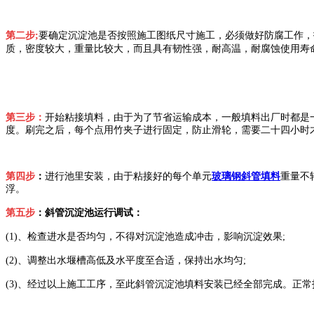
第二步;
要确定沉淀池是否按照施工图纸尺寸施工，必须做好防腐工作，
质，密度较大，重量比较大，而且具有韧性强，耐高温，耐腐蚀使用寿
第三步：
开始粘接填料，由于为了节省运输成本，一般填料出厂时都是
度。刷完之后，每个点用竹夹子进行固定，防止滑轮，需要二十四小时
第四步
：
进行池里安装，由于粘接好的每个单元
玻璃钢斜管填料
重量不
浮。
第五步
：
斜管沉淀池运行调试：
(1)
、检查进水是否均匀，不得对沉淀池造成冲击，影响沉淀效果
;
(2)
、调整出水堰槽高低及水平度至合适，保持出水均匀
;
(3)
、经过以上施工工序，至此斜管沉淀池填料安装已经全部完成。正常