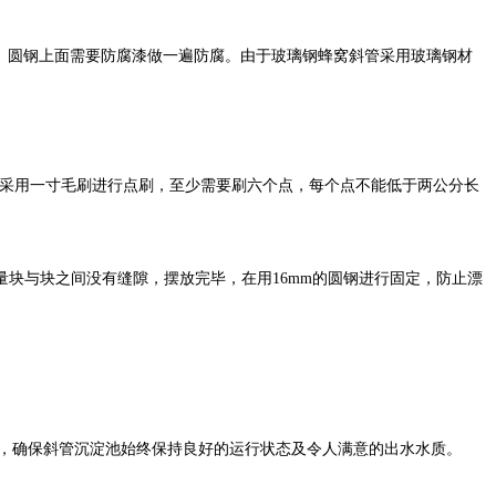
。圆钢上面需要防腐漆做一遍防腐。由于玻璃钢蜂窝斜管采用玻璃钢材
采用一寸毛刷进行点刷，至少需要刷六个点，每个点不能低于两公分长
量块与块之间没有缝隙，摆放完毕，在用
16mm
的圆钢进行固定，防止漂
，确保斜管沉淀池始终保持良好的运行状态及令人满意的出水水质。