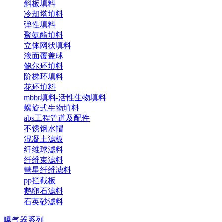
斜板填料
冷却塔填料
弹性填料
聚氨酯填料
立体网状填料
液面覆盖球
鲍尔环填料
阶梯环填料
花环填料
mbbr填料-活性生物填料
螺旋式生物填料
abs工程管道及配件
不锈钢水帽
混凝土滤板
纤维球滤料
纤维束滤料
彗星纤维滤料
pp拦截板
鹅卵石滤料
石英砂滤料
曝气器系列