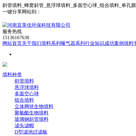
斜管填料_蜂窝斜管_悬浮球填料_多面空心球_组合填料_单孔
一键分享网站到：
服务热线
15136167638
网站首页
关于我们
填料系列
曝气器系列
行业知识
成功案例
填料
填料种类
斜管填料
悬浮球填料
多面空心球
组合填料
立体网状生物填料
聚氨酯生物填料
玻璃钢斜管填料
滤头滤帽
D型滤池过滤板