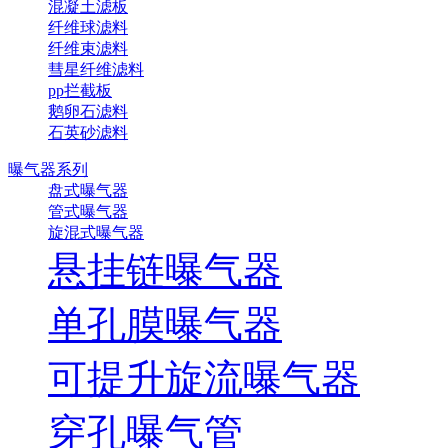
混凝土滤板
纤维球滤料
纤维束滤料
彗星纤维滤料
pp拦截板
鹅卵石滤料
石英砂滤料
曝气器系列
盘式曝气器
管式曝气器
旋混式曝气器
悬挂链曝气器
单孔膜曝气器
可提升旋流曝气器
穿孔曝气管