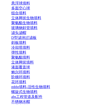
悬浮球填料
多面空心球
组合填料
立体网状生物填料
聚氨酯生物填料
玻璃钢斜管填料
滤头滤帽
D型滤池过滤板
斜板填料
冷却塔填料
弹性填料
聚氨酯填料
立体网状填料
液面覆盖球
鲍尔环填料
阶梯环填料
花环填料
mbbr填料-活性生物填料
螺旋式生物填料
abs工程管道及配件
不锈钢水帽