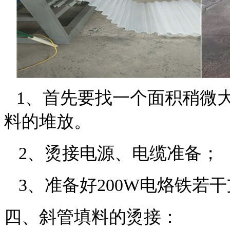
1、
首先要找一个面积稍微
料的堆放。
2
、烫接电源、电缆准备；
3
、准备好
200W
电烙铁
若干
四、斜管填料的烫接：