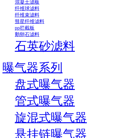
混凝土滤板
纤维球滤料
纤维束滤料
彗星纤维滤料
pp拦截板
鹅卵石滤料
石英砂滤料
曝气器系列
盘式曝气器
管式曝气器
旋混式曝气器
悬挂链曝气器