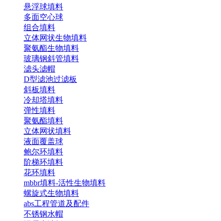
悬浮球填料
多面空心球
组合填料
立体网状生物填料
聚氨酯生物填料
玻璃钢斜管填料
滤头滤帽
D型滤池过滤板
斜板填料
冷却塔填料
弹性填料
聚氨酯填料
立体网状填料
液面覆盖球
鲍尔环填料
阶梯环填料
花环填料
mbbr填料-活性生物填料
螺旋式生物填料
abs工程管道及配件
不锈钢水帽